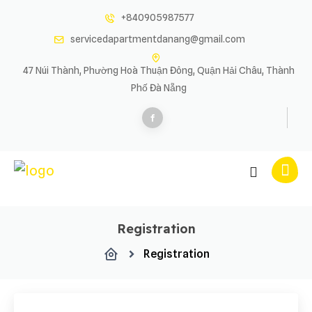
Skip
+840905987577
to
servicedapartmentdanang@gmail.com
content
47 Núi Thành, Phường Hoà Thuận Đông, Quận Hải Châu, Thành
Phố Đà Nẵng
Registration
Registration