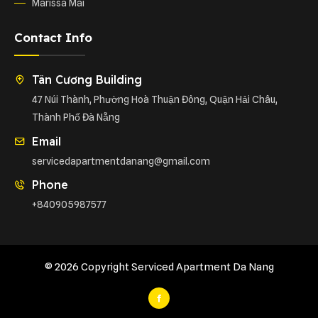
Marissa Mai
Contact Info
Tân Cương Building
47 Núi Thành, Phường Hoà Thuận Đông, Quận Hải Châu,
Thành Phố Đà Nẵng
Email
servicedapartmentdanang@gmail.com
Phone
+840905987577
© 2026 Copyright Serviced Apartment Da Nang