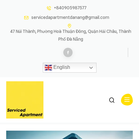
Skip
+840905987577
to
servicedapartmentdanang@gmail.com
content
47 Núi Thành, Phường Hoà Thuận Đông, Quận Hải Châu, Thành
Phố Đà Nẵng
English
Project-14
Project-14