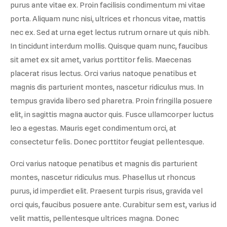
purus ante vitae ex. Proin facilisis condimentum mi vitae
porta. Aliquam nunc nisi, ultrices et rhoncus vitae, mattis
nec ex. Sed at urna eget lectus rutrum ornare ut quis nibh.
In tincidunt interdum mollis. Quisque quam nunc, faucibus
sit amet ex sit amet, varius porttitor felis. Maecenas
placerat risus lectus. Orci varius natoque penatibus et
magnis dis parturient montes, nascetur ridiculus mus. In
tempus gravida libero sed pharetra. Proin fringilla posuere
elit, in sagittis magna auctor quis. Fusce ullamcorper luctus
leo a egestas. Mauris eget condimentum orci, at
consectetur felis. Donec porttitor feugiat pellentesque.
Orci varius natoque penatibus et magnis dis parturient
montes, nascetur ridiculus mus. Phasellus ut rhoncus
purus, id imperdiet elit. Praesent turpis risus, gravida vel
orci quis, faucibus posuere ante. Curabitur sem est, varius id
velit mattis, pellentesque ultrices magna. Donec